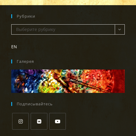
Рубрики
Рубрики
Выберите рубрику
EN
Галерея
Подписывайтесь
Откроется
Откроется
Откроется