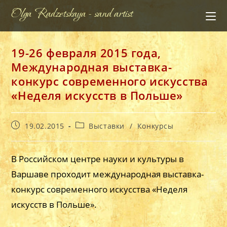
Перейти
Olga Radzetskaya - sand artist
к
содержимому
19-26 февраля 2015 года,
Международная выставка-
конкурс современного искусства
«Неделя искусств в Польше»
Запись
Рубрика
19.02.2015
Выставки
/
Конкурсы
опубликована:
записи:
В Российском центре науки и культуры в
Варшаве проходит международная выставка-
конкурс современного искусства «Неделя
искусств в Польше».